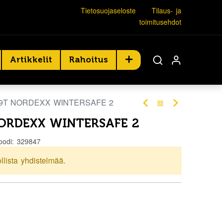
Tietosuojaseloste
Tilaus- ja
toimitusehdot
Artikkelit
Rahoitus
79T NORDEXX WINTERSAFE 2
NORDEXX WINTERSAFE 2
oodi:
329847
ollista yhdistelmää.