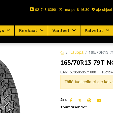
02 748 6390
ma-pe 8-16:30
ajo-ohjeet
ys
Renkaat
Vanteet
Palvelut
Kauppa
165/70R13 
165/70R13 79T 
EAN:
5705053571600
Tuotek
Tällä tuotteella ei ole kelv
Jaa
Toimitusehdot