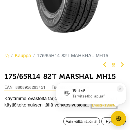
Kauppa
175/65R14 82T MARSHAL MH15
175/65R14 82T MARSHAL MH15
EAN:
8808956293451
Tuotekoodi:
329849
Käytämme evästeitä tarjotaksemme sinulle paremman
Tällä tuotteella ei ole kelvollista yhdistelmää.
Hinta:
käyttökokemuksen tällä verkkosivustolla.
Evästekäytäntö
Lisää ostoskoriin
70,00
€
0
Jaa
Vain välttämättömät
Hyväksyn
Etusivu
Haku
Toivelista
Tili
Toimitusehdot