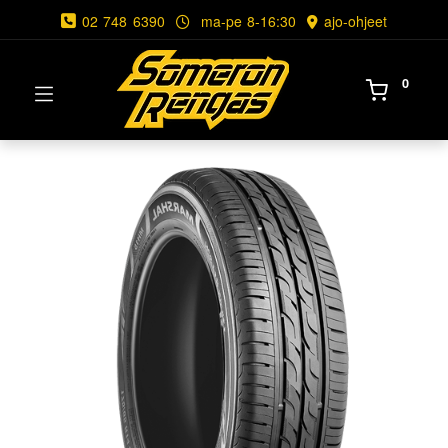
02 748 6390
ma-pe 8-16:30
ajo-ohjeet
0