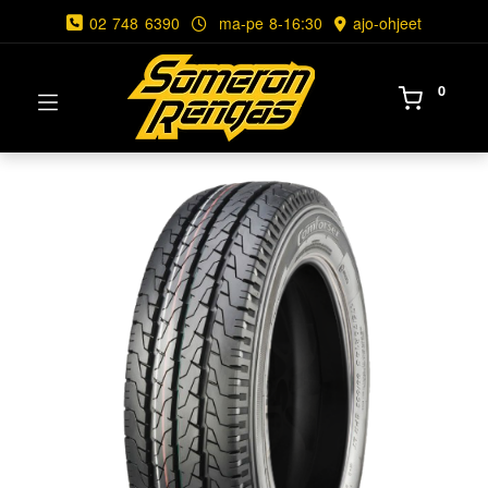
02 748 6390
ma-pe 8-16:30
ajo-ohjeet
0