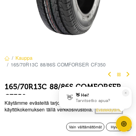
Kauppa
165/70R13C 88/86S COMFORSER CF350
165/70R13C 88/86S COMFORSER
CF350
Käytämme evästeitä tarjotaksemme sinulle paremman
EAN:
6939801710235
Tuotekoodi:
329869
Hinta:
käyttökokemuksen tällä verkkosivustolla.
Evästekäytäntö
Lisää ostoskoriin
67,50
€
Tällä tuotteella ei ole kelvollista yhdistelmää.
0
Vain välttämättömät
Hyväksyn
Etusivu
Haku
Toivelista
Tili