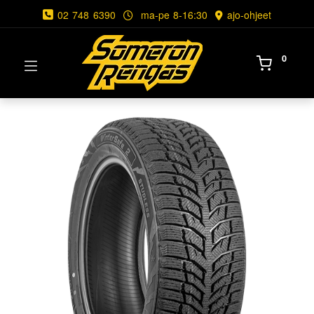
02 748 6390
ma-pe 8-16:30
ajo-ohjeet
0