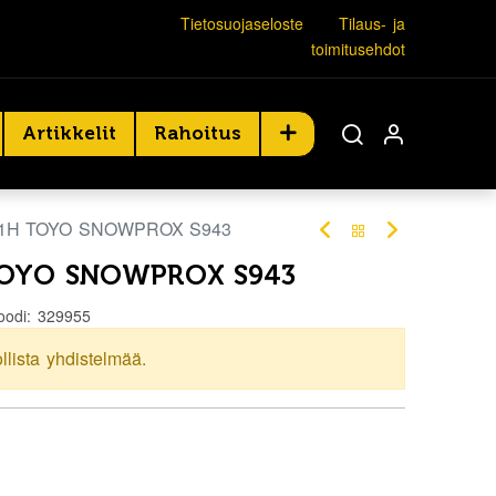
Tietosuojaseloste
Tilaus- ja
toimitusehdot
Artikkelit
Rahoitus
81H TOYO SNOWPROX S943
TOYO SNOWPROX S943
oodi:
329955
ollista yhdistelmää.