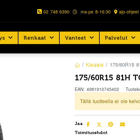
02 748 6390
ma-pe 8-16:30
ajo-ohjeet
ys
Renkaat
Vanteet
Palvelut
Kauppa
175/60R15 
175/60R15 81H 
EAN:
4981910745402
Tuotek
Tällä tuotteella ei ole kelv
Jaa
Toimitusehdot