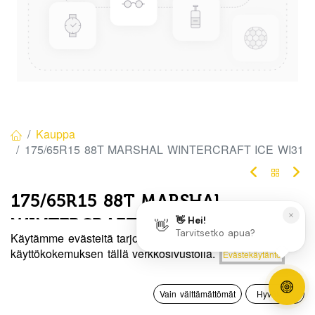
Kauppa
175/65R15 88T MARSHAL WINTERCRAFT ICE WI31
175/65R15 88T MARSHAL
WINTERCRAFT ICE WI31
Käytämme evästeitä tarjotaksemme sinulle paremman
Tuotekoodi:
329963
Hinta:
käyttökokemuksen tällä verkkosivustolla.
Evästekäytäntö
Lisää ostoskoriin
82,50
€
Tällä tuotteella ei ole kelvollista yhdistelmää.
0
Vain välttämättömät
Hyväksyn
Etusivu
Haku
Toivelista
Tili