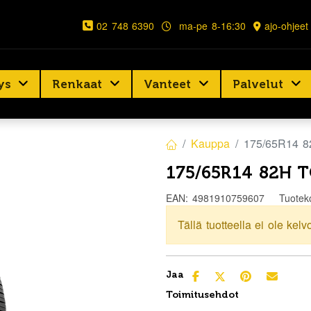
02 748 6390
ma-pe 8-16:30
ajo-ohjeet
ys
Renkaat
Vanteet
Palvelut
Kauppa
175/65R14 
175/65R14 82H 
EAN:
4981910759607
Tuotek
Tällä tuotteella ei ole kelv
Jaa
Toimitusehdot