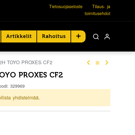
Tietosuojaseloste
Tilaus- ja
toimitusehdot
Artikkelit
Rahoitus
82H TOYO PROXES CF2
TOYO PROXES CF2
oodi:
329969
ollista yhdistelmää.