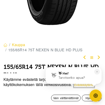
Kauppa
155/65R14 75T NEXEN N BLUE HD PLUS
155/65R14 75T NEXEN N BLUE HD
PLUS
Käytämme evästeitä tarjotaksemme sinulle paremman
EAN:
8807622101946
Tuotekoodi:
329971
Hinta:
käyttökokemuksen tällä verkkosivustolla.
Evästekäytäntö
Lisää ostoskoriin
80,00
€
Tällä tuotteella ei ole kelvollista yhdistelmää.
0
Vain välttämättömät
Hyväksyn
Etusivu
Haku
Toivelista
Tili