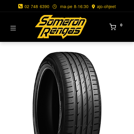
02 748 6390
ma-pe 8-16:30
ajo-ohjeet
0