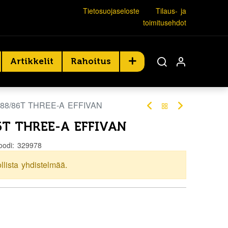
Tietosuojaseloste
Tilaus- ja
toimitusehdot
Artikkelit
Rahoitus
 88/86T THREE-A EFFIVAN
6T THREE-A EFFIVAN
oodi:
329978
ollista yhdistelmää.