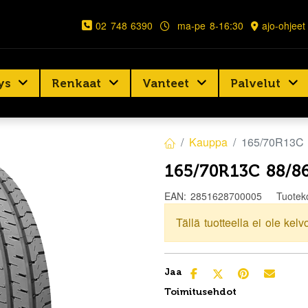
02 748 6390
ma-pe 8-16:30
ajo-ohjeet
ys
Renkaat
Vanteet
Palvelut
Kauppa
165/70R13C
165/70R13C 88/8
EAN:
2851628700005
Tuotek
Tällä tuotteella ei ole kelv
Jaa
Toimitusehdot