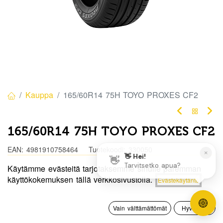
Kauppa
165/60R14 75H TOYO PROXES CF2
165/60R14 75H TOYO PROXES CF2
EAN:
4981910758464
Tuotekoodi:
330050
Käytämme evästeitä tarjotaksemme sinulle paremman
Tällä tuotteella ei ole kelvollista yhdistelmää.
Hinta:
käyttökokemuksen tällä verkkosivustolla.
Evästekäytäntö
Lisää ostoskoriin
87,50
€
0
Jaa
Vain välttämättömät
Hyväksyn
Etusivu
Haku
Toivelista
Tili
Toimitusehdot