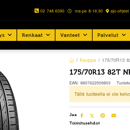
02 748 6390
ma-pe 8-16:30
ajo-ohjeet
ys
Renkaat
Vanteet
Palvelut
Kauppa
175/70R13 
175/70R13 82T N
EAN:
8807622509803
Tuotek
Tällä tuotteella ei ole kelv
Jaa
Toimitusehdot