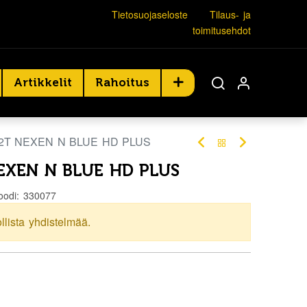
Tietosuojaseloste
Tilaus- ja
toimitusehdot
Artikkelit
Rahoitus
82T NEXEN N BLUE HD PLUS
EXEN N BLUE HD PLUS
oodi:
330077
ollista yhdistelmää.