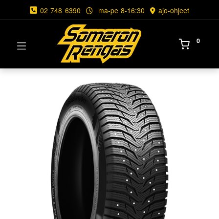
02 748 6390
ma-pe 8-16:30
ajo-ohjeet
0