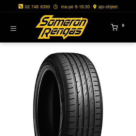
02 748 6390
ma-pe 8-16:30
ajo-ohjeet
0