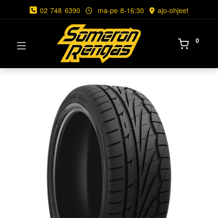
02 748 6390
ma-pe 8-16:30
ajo-ohjeet
0