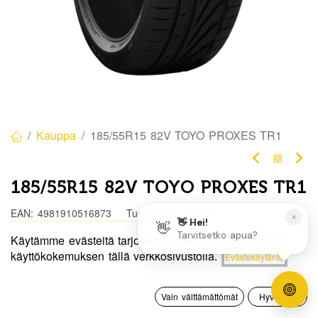
Kauppa
185/55R15 82V TOYO PROXES TR1
185/55R15 82V TOYO PROXES TR1
EAN:
4981910516873
Tuotekoodi:
330179
Käytämme evästeitä tarjotaksemme sinulle paremman
Tällä tuotteella ei ole kelvollista yhdistelmää.
Hinta:
käyttökokemuksen tällä verkkosivustolla.
Evästekäytäntö
Lisää ostoskoriin
92,50
€
0
Jaa
Vain välttämättömät
Hyväksyn
Etusivu
Haku
Toivelista
Tili
Toimitusehdot