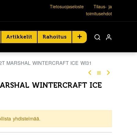
Tietosuojaseloste
Tilaus- ja
toimitusehdot
Artikkelit
Rahoitus
82T MARSHAL WINTERCRAFT ICE WI31
MARSHAL WINTERCRAFT ICE
ollista yhdistelmää.