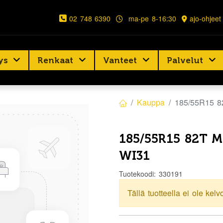
02 748 6390
ma-pe 8-16:30
ajo-ohjeet
ys
Renkaat
Vanteet
Palvelut
Kauppa
185/55R15 
185/55R15 82T 
WI31
Tuotekoodi:
330191
Tällä tuotteella ei ole kelv