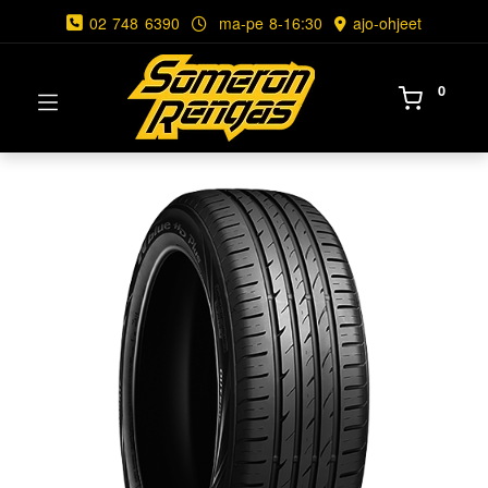
02 748 6390
ma-pe 8-16:30
ajo-ohjeet
0