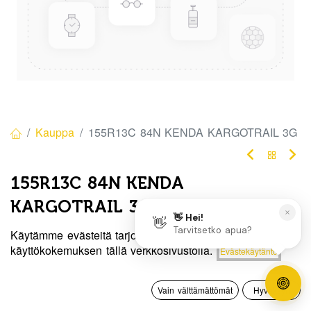
Kauppa
155R13C 84N KENDA KARGOTRAIL 3G
155R13C 84N KENDA
KARGOTRAIL 3G
Tuotekoodi:
330276
Käytämme evästeitä tarjotaksemme sinulle paremman
Hinta:
käyttökokemuksen tällä verkkosivustolla.
Evästekäytäntö
Lisää ostoskoriin
Tällä tuotteella ei ole kelvollista yhdistelmää.
92,50
€
0
Vain välttämättömät
Hyväksyn
Etusivu
Haku
Toivelista
Tili
Jaa