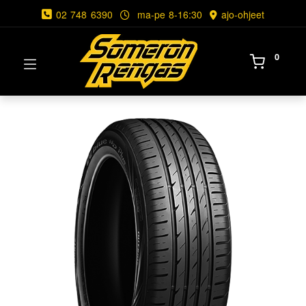
02 748 6390
ma-pe 8-16:30
ajo-ohjeet
0