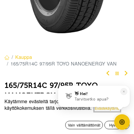
Kauppa
165/75R14C 97/95R TOYO NANOENERGY VAN
165/75R14C 97/95R TOYO
NANOENERGY VAN
Käytämme evästeitä tarjotaksemme sinulle paremman
EAN:
4981910515180
Tuotekoodi:
330604
Hinta:
käyttökokemuksen tällä verkkosivustolla.
Evästekäytäntö
Lisää ostoskoriin
112,50
€
Tällä tuotteella ei ole kelvollista yhdistelmää.
0
Vain välttämättömät
Hyväksyn
Etusivu
Haku
Toivelista
Tili