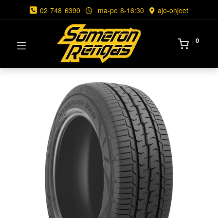
02 748 6390
ma-pe 8-16:30
ajo-ohjeet
0