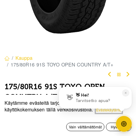
Kauppa
175/80R16 91S TOYO OPEN COUNTRY A/T+
175/80R16 91S TOYO OPEN
COUNTRY A/T+
Käytämme evästeitä tarjotaksemme sinulle paremman
EAN:
4981910795308
Tuotekoodi:
330755
Hinta:
käyttökokemuksen tällä verkkosivustolla.
Evästekäytäntö
Lisää ostoskoriin
122,50
€
Tällä tuotteella ei ole kelvollista yhdistelmää.
0
Vain välttämättömät
Hyväksyn
Etusivu
Haku
Toivelista
Tili