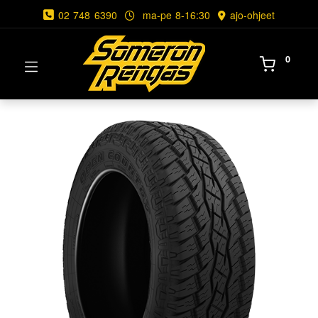
02 748 6390
ma-pe 8-16:30
ajo-ohjeet
0