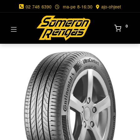
02 748 6390
ma-pe 8-16:30
ajo-ohjeet
0