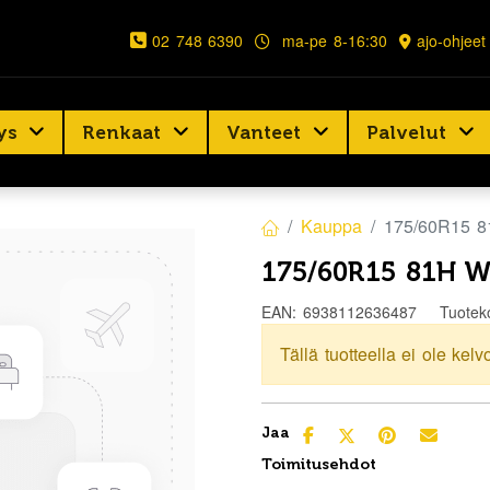
02 748 6390
ma-pe 8-16:30
ajo-ohjeet
ys
Renkaat
Vanteet
Palvelut
Kauppa
175/60R15 
175/60R15 81H 
EAN:
6938112636487
Tuotek
Tällä tuotteella ei ole kelv
Jaa
Toimitusehdot