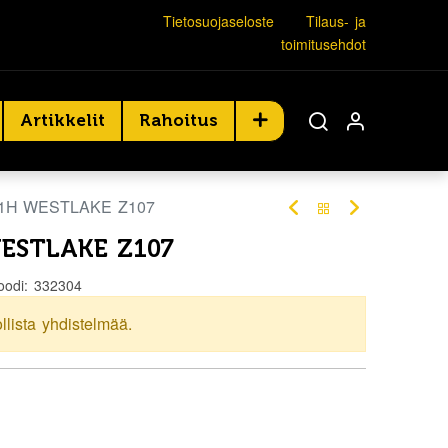
Tietosuojaseloste
Tilaus- ja
toimitusehdot
Artikkelit
Rahoitus
81H WESTLAKE Z107
WESTLAKE Z107
oodi:
332304
ollista yhdistelmää.