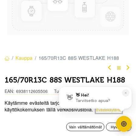
Kauppa
165/70R13C 88S WESTLAKE H188
165/70R13C 88S WESTLAKE H188
EAN:
6938112605506
Tuotekoodi:
332306
Käytämme evästeitä tarjotaksemme sinulle paremman
Tällä tuotteella ei ole kelvollista yhdistelmää.
Hinta:
käyttökokemuksen tällä verkkosivustolla.
Evästekäytäntö
Lisää ostoskoriin
67,50
€
0
Jaa
Vain välttämättömät
Hyväksyn
Etusivu
Haku
Toivelista
Tili
Toimitusehdot