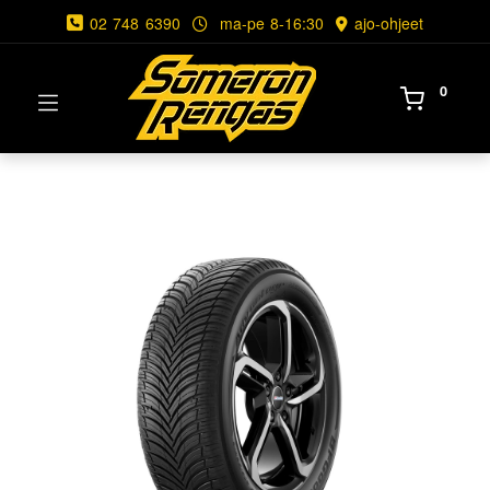
02 748 6390
ma-pe 8-16:30
ajo-ohjeet
0