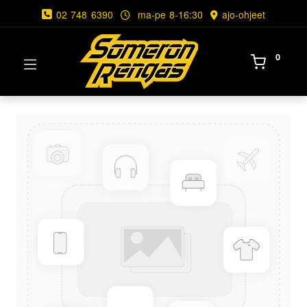
02 748 6390
ma-pe 8-16:30
ajo-ohjeet
0