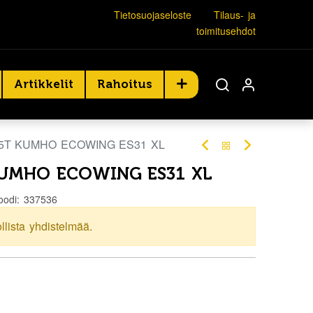
Tietosuojaseloste
Tilaus- ja
toimitusehdot
Artikkelit
Rahoitus
85T KUMHO ECOWING ES31 XL
KUMHO ECOWING ES31 XL
oodi:
337536
ollista yhdistelmää.