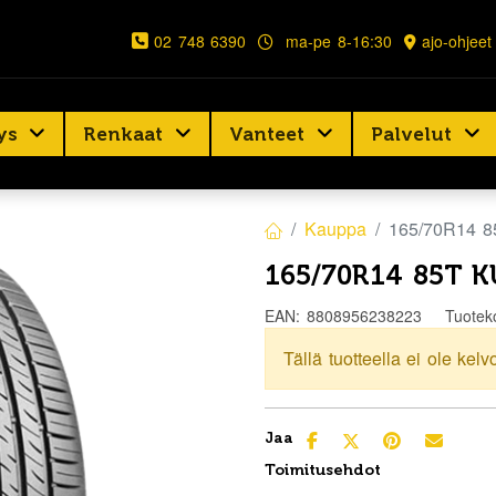
02 748 6390
ma-pe 8-16:30
ajo-ohjeet
ys
Renkaat
Vanteet
Palvelut
Kauppa
165/70R14 
165/70R14 85T 
EAN:
8808956238223
Tuotek
Tällä tuotteella ei ole kelv
Jaa
Toimitusehdot