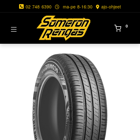
02 748 6390
ma-pe 8-16:30
ajo-ohjeet
0