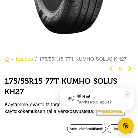
Kauppa
175/55R15 77T KUMHO SOLUS KH27
175/55R15 77T KUMHO SOLUS
KH27
EAN:
8808956148348
Tuotekoodi:
337544
Käytämme evästeitä tarjotaksemme sinulle paremman
Hinta:
käyttökokemuksen tällä verkkosivustolla.
Evästekäytäntö
Lisää ostoskoriin
Tällä tuotteella ei ole kelvollista yhdistelmää.
105,00
€
0
Vain välttämättömät
Hyväksyn
Etusivu
Haku
Toivelista
Tili
Jaa