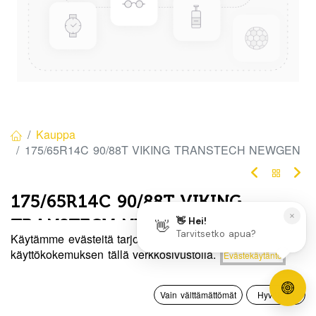
Kauppa
175/65R14C 90/88T VIKING TRANSTECH NEWGEN
175/65R14C 90/88T VIKING
TRANSTECH NEWGEN
Käytämme evästeitä tarjotaksemme sinulle paremman
Tuotekoodi:
337878
Hinta:
käyttökokemuksen tällä verkkosivustolla.
Evästekäytäntö
Lisää ostoskoriin
150,00
€
Tällä tuotteella ei ole kelvollista yhdistelmää.
0
Vain välttämättömät
Hyväksyn
Etusivu
Haku
Toivelista
Tili