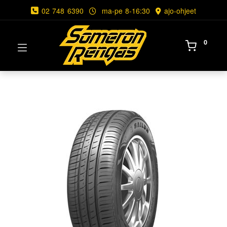
02 748 6390
ma-pe 8-16:30
ajo-ohjeet
0