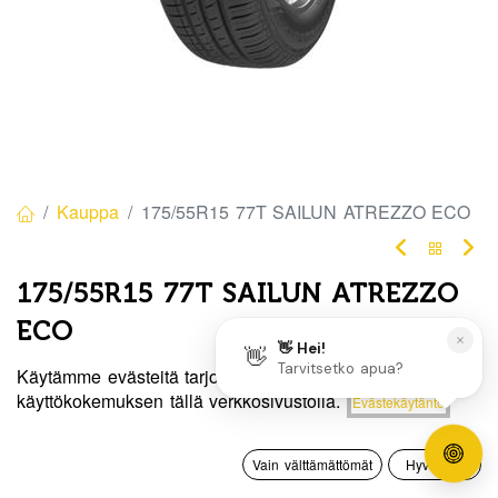
Kauppa
175/55R15 77T SAILUN ATREZZO ECO
175/55R15 77T SAILUN ATREZZO
ECO
EAN:
8848116036498
Tuotekoodi:
338452
Käytämme evästeitä tarjotaksemme sinulle paremman
Hinta:
käyttökokemuksen tällä verkkosivustolla.
Evästekäytäntö
Lisää ostoskoriin
67,50
€
/ kpl
67,50
€
0
Vain välttämättömät
Hyväksyn
Toimittajilla (kotimaa):
Saatavilla
Etusivu
Haku
Toivelista
Tili
Toimitusaika:
3 arkipäivää