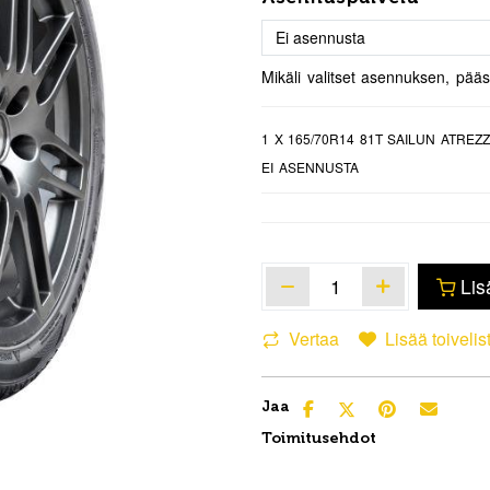
Mikäli valitset asennuksen, pää
1
X 165/70R14 81T SAILUN ATREZ
EI ASENNUSTA
Lis
Vertaa
Lisää toivelis
Jaa
Toimitusehdot