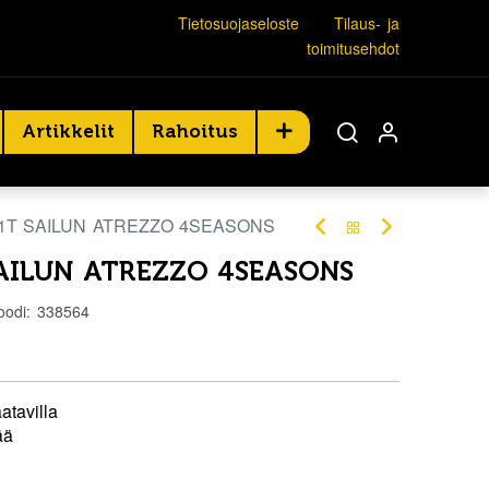
Tietosuojaseloste
Tilaus- ja
toimitusehdot
Artikkelit
Rahoitus
81T SAILUN ATREZZO 4SEASONS
SAILUN ATREZZO 4SEASONS
oodi:
338564
atavilla
ää