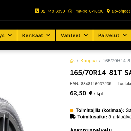
02 748 6390
ma-pe 8-16:30
ajo-ohjeet
ys
Renkaat
Vanteet
Palvelut
Kauppa
165/70R14 
165/70R14 81T 
EAN:
8848116037235
Tuotek
62,50
€
/ kpl
Toimittajilla (kotimaa):
Sa
Toimitusaika:
3 arkipäiv
Asennuspalvelu