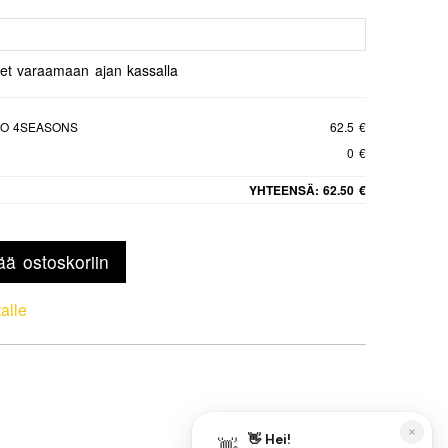
set varaamaan ajan kassalla
ZO 4SEASONS
62.5 €
0 €
YHTEENSÄ:
62.50 €
ää ostoskoriin
talle