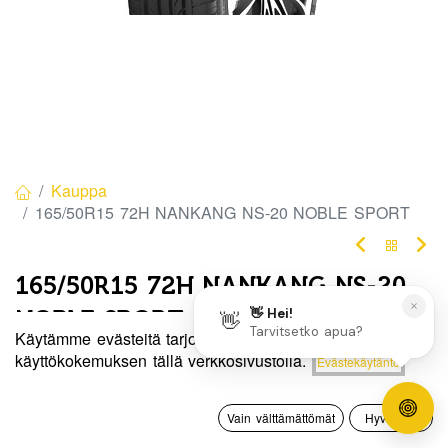
Kauppa
165/50R15 72H NANKANG NS-20 NOBLE SPORT
165/50R15 72H NANKANG NS-20
NOBLE SPORT
Käytämme evästeitä tarjotaksemme sinulle paremman
EAN:
4718022006301
Tuotekoodi:
341441
Hinta:
käyttökokemuksen tällä verkkosivustolla.
Evästekäytäntö
Lisää ostoskoriin
82,50
€
82,50
€
/ kpl
0
Vain välttämättömät
Hyväksyn
Etusivu
Haku
Toivelista
Tili
Toimittajilla (kotimaa):
Saatavilla