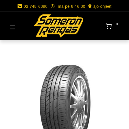
02 748 6390
ma-pe 8-16:30
ajo-ohjeet
0