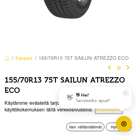
Kauppa
155/70R13 75T SAILUN ATREZZO ECO
155/70R13 75T SAILUN ATREZZO
ECO
EAN:
8848116036146
Tuotekoodi:
341566
Käytämme evästeitä tarjotaksemme sinulle paremman
Hinta:
käyttökokemuksen tällä verkkosivustolla.
Evästekäytäntö
Lisää ostoskoriin
55,00
€
/ kpl
55,00
€
0
Vain välttämättömät
Hyväksyn
Toimittajilla (kotimaa):
Saatavilla
Etusivu
Haku
Toivelista
Tili
Toimitusaika:
3 arkipäivää