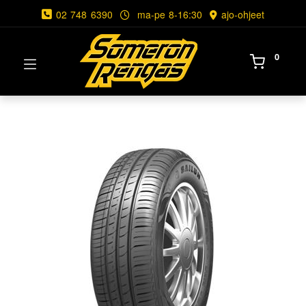
02 748 6390
ma-pe 8-16:30
ajo-ohjeet
0