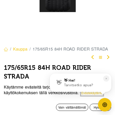
Kauppa
175/65R15 84H ROAD RIDER STRADA
175/65R15 84H ROAD RIDER
STRADA
EAN:
8848116043861
Tuotekoodi:
341831
Käytämme evästeitä tarjotaksemme sinulle paremman
Hinta:
käyttökokemuksen tällä verkkosivustolla.
Evästekäytäntö
Lisää ostoskoriin
62,50
€
/ kpl
62,50
€
0
Vain välttämättömät
Hyväksyn
Toimittajilla (kotimaa):
Saatavilla
Etusivu
Haku
Toivelista
Tili
Toimitusaika:
3 arkipäivää