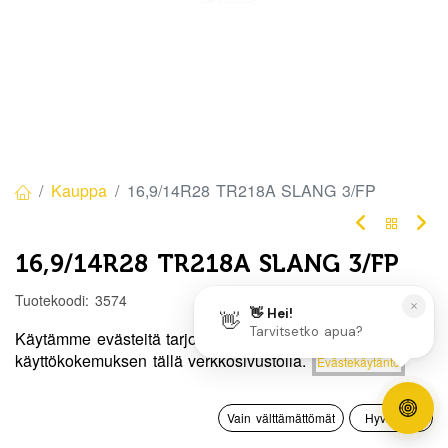
Kauppa
16,9/14R28 TR218A SLANG 3/FP
16,9/14R28 TR218A SLANG 3/FP
Tuotekoodi:
3574
70,00
€
/ kpl
Käytämme evästeitä tarjotaksemme sinulle paremman
Hinta:
käyttökokemuksen tällä verkkosivustolla.
Evästekäytäntö
Lisää ostoskoriin
70,00
€
Heti
0
saatavilla:
3 kpl
Vain välttämättömät
Hyväksyn
Etusivu
Haku
Toivelista
Tili