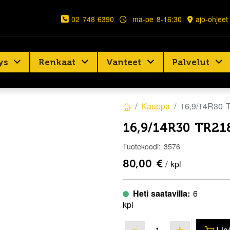
02 748 6390
ma-pe 8-16:30
ajo-ohjeet
ys
Renkaat
Vanteet
Palvelut
Kauppa
16,9/14R30
16,9/14R30 TR21
Tuotekoodi:
3576
80,00
€
/ kpl
Heti saatavilla:
6
kpl
Lis