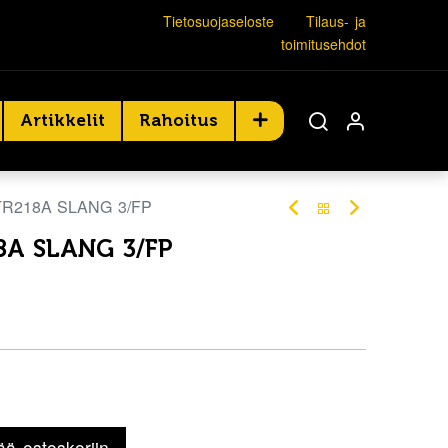
Tietosuojaseloste
Tilaus- ja
toimitusehdot
Artikkelit
Rahoitus
 TR218A SLANG 3/FP
8A SLANG 3/FP
ää ostoskoriin