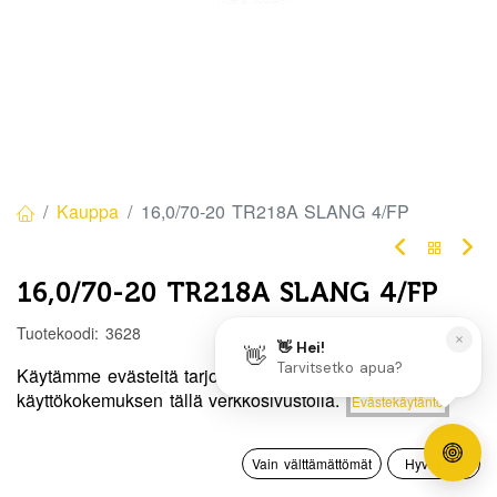
Kauppa
16,0/70-20 TR218A SLANG 4/FP
16,0/70-20 TR218A SLANG 4/FP
Tuotekoodi:
3628
55,00
€
/ kpl
Käytämme evästeitä tarjotaksemme sinulle paremman
Hinta:
käyttökokemuksen tällä verkkosivustolla.
Evästekäytäntö
Lisää ostoskoriin
55,00
€
Heti
0
saatavilla:
6 kpl
Vain välttämättömät
Hyväksyn
Etusivu
Haku
Toivelista
Tili