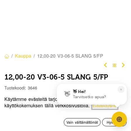
Kauppa
12,00-20 V3-06-5 SLANG 5/FP
12,00-20 V3-06-5 SLANG 5/FP
Tuotekoodi:
3646
45,00
€
/ kpl
Käytämme evästeitä tarjotaksemme sinulle paremman
Hinta:
käyttökokemuksen tällä verkkosivustolla.
Evästekäytäntö
Lisää ostoskoriin
45,00
€
Heti
0
saatavilla:
4 kpl
Vain välttämättömät
Hyväksyn
Etusivu
Haku
Toivelista
Tili