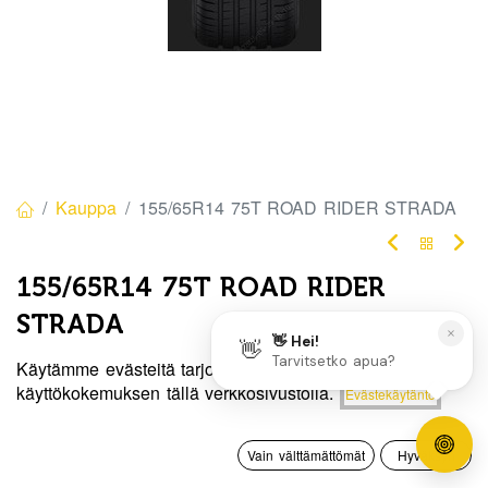
Kauppa
155/65R14 75T ROAD RIDER STRADA
155/65R14 75T ROAD RIDER
STRADA
EAN:
8848116043694
Tuotekoodi:
370174
Käytämme evästeitä tarjotaksemme sinulle paremman
Hinta:
käyttökokemuksen tällä verkkosivustolla.
Evästekäytäntö
Lisää ostoskoriin
55,00
€
/ kpl
55,00
€
0
Vain välttämättömät
Hyväksyn
Toimittajilla (kotimaa):
Saatavilla
Etusivu
Haku
Toivelista
Tili
Toimitusaika:
3 arkipäivää