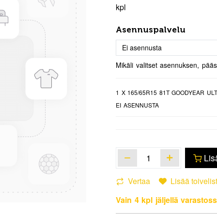
kpl
Asennuspalvelu
Mikäli valitset asennuksen, pää
1
X 165/65R15 81T GOODYEAR ULT
EI ASENNUSTA
Lis
Vertaa
Lisää toivelis
Vain 4 kpl jäljellä varastoss