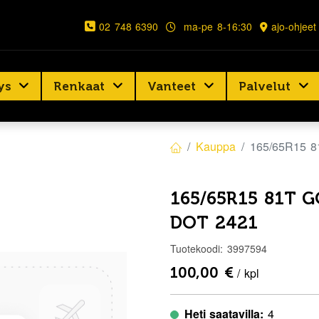
02 748 6390
ma-pe 8-16:30
ajo-ohjeet
ys
Renkaat
Vanteet
Palvelut
Kauppa
165/65R15 
165/65R15 81T 
DOT 2421
Tuotekoodi:
3997594
100,00
€
/ kpl
Heti saatavilla:
4