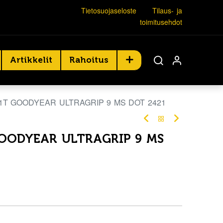
Tietosuojaseloste
Tilaus- ja
toimitusehdot
Artikkelit
Rahoitus
81T GOODYEAR ULTRAGRIP 9 MS DOT 2421
GOODYEAR ULTRAGRIP 9 MS