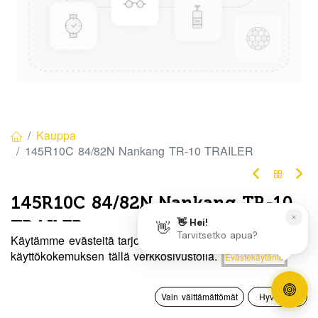
Kauppa
145R10C 84/82N Nankang TR-10 TRAILER
145R10C 84/82N Nankang TR-10
TRAILER
Käytämme evästeitä tarjotaksemme sinulle paremman
Tuotekoodi:
4280235
Hinta:
käyttökokemuksen tällä verkkosivustolla.
Evästekäytäntö
Lisää ostoskoriin
70,00
€
Tällä tuotteella ei ole kelvollista yhdistelmää.
0
Vain välttämättömät
Hyväksyn
Etusivu
Haku
Toivelista
Tili