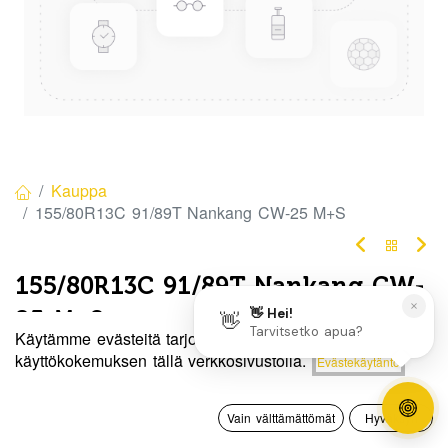
Kauppa
155/80R13C 91/89T Nankang CW-25 M+S
155/80R13C 91/89T Nankang CW-
25 M+S
Käytämme evästeitä tarjotaksemme sinulle paremman
Tuotekoodi:
4280238
Hinta:
käyttökokemuksen tällä verkkosivustolla.
Evästekäytäntö
Lisää ostoskoriin
60,00
€
Tällä tuotteella ei ole kelvollista yhdistelmää.
0
Vain välttämättömät
Hyväksyn
Etusivu
Haku
Toivelista
Tili