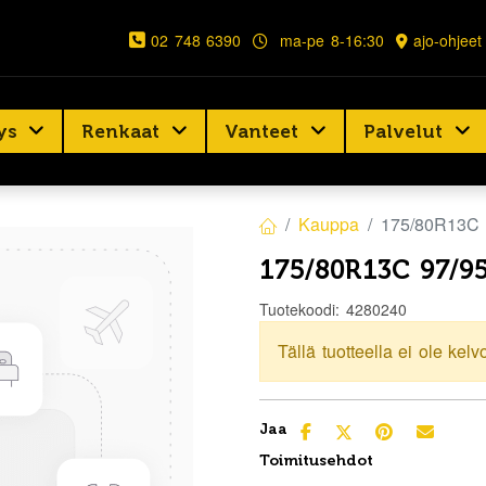
02 748 6390
ma-pe 8-16:30
ajo-ohjeet
ys
Renkaat
Vanteet
Palvelut
Kauppa
175/80R13C
175/80R13C 97/
Tuotekoodi:
4280240
Tällä tuotteella ei ole kelv
Jaa
Toimitusehdot