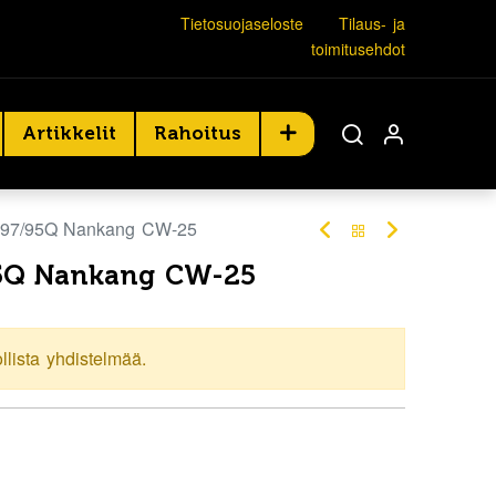
Tietosuojaseloste
Tilaus- ja
toimitusehdot
Artikkelit
Rahoitus
 97/95Q Nankang CW-25
95Q Nankang CW-25
ollista yhdistelmää.