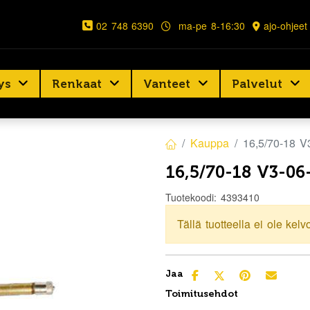
02 748 6390
ma-pe 8-16:30
ajo-ohjeet
ys
Renkaat
Vanteet
Palvelut
Kauppa
16,5/70-18 
16,5/70-18 V3-0
Tuotekoodi:
4393410
Tällä tuotteella ei ole kelv
Jaa
Toimitusehdot