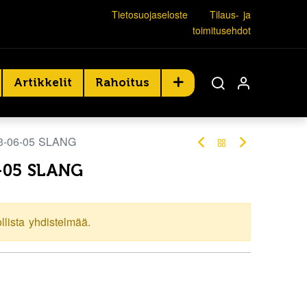
Tietosuojaseloste
Tilaus- ja
toimitusehdot
Artikkelit
Rahoitus
V3-06-05 SLANG
6-05 SLANG
ollista yhdistelmää.