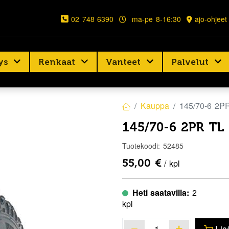
02 748 6390
ma-pe 8-16:30
ajo-ohjeet
ys
Renkaat
Vanteet
Palvelut
Kauppa
145/70-6 2P
145/70-6 2PR TL
Tuotekoodi:
52485
55,00
€
/ kpl
Heti saatavilla:
2
kpl
Lis