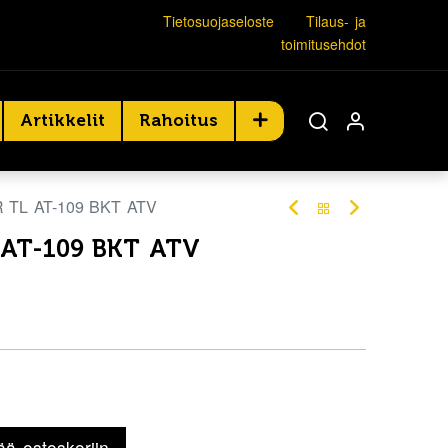
Tietosuojaseloste
Tilaus- ja
toimitusehdot
Artikkelit
Rahoitus
R TL AT-109 BKT ATV
 AT-109 BKT ATV
ää ostoskoriin