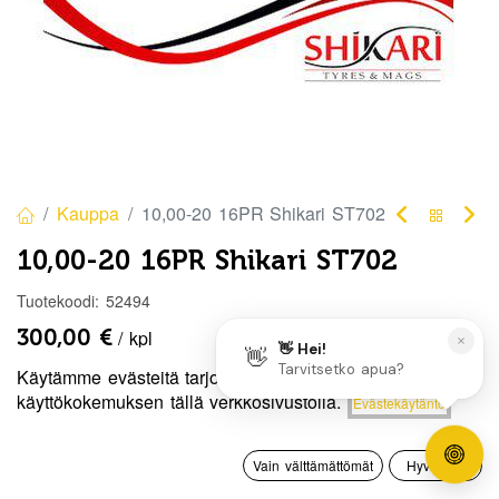
Kauppa
10,00-20 16PR Shikari ST702
10,00-20 16PR Shikari ST702
Tuotekoodi:
52494
300,00
€
/ kpl
Käytämme evästeitä tarjotaksemme sinulle paremman
Hinta:
käyttökokemuksen tällä verkkosivustolla.
Heti
Evästekäytäntö
Lisää ostoskoriin
300,00
€
saatavilla:
2 kpl
0
Vain välttämättömät
Hyväksyn
Lisää ostoskoriin
Etusivu
Haku
Toivelista
Tili