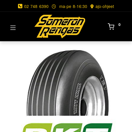
02 748 6390
ma-pe 8-16:30
ajo-ohjeet
0