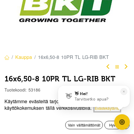
Kauppa
16x6,50-8 10PR TL LG-RIB BKT
16x6,50-8 10PR TL LG-RIB BKT
Tuotekoodi:
53186
85,00
€
/ kpl
Käytämme evästeitä tarjotaksemme sinulle paremman
Hinta:
käyttökokemuksen tällä verkkosivustolla.
Evästekäytäntö
Lisää ostoskoriin
85,00
€
Heti
0
saatavilla:
2 kpl
Vain välttämättömät
Hyväksyn
Etusivu
Haku
Toivelista
Tili