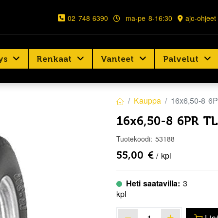
02 748 6390
ma-pe 8-16:30
ajo-ohjeet
ys
Renkaat
Vanteet
Palvelut
Kauppa
16x6,50-8 6
16x6,50-8 6PR T
Tuotekoodi:
53188
55,00
€
/ kpl
Heti saatavilla:
3
kpl
Lis