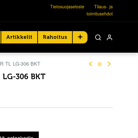
Tietosuojaseloste
Tilaus- ja
toimitusehdot
Artikkelit
Rahoitus
PR TL LG-306 BKT
L LG-306 BKT
ää ostoskoriin