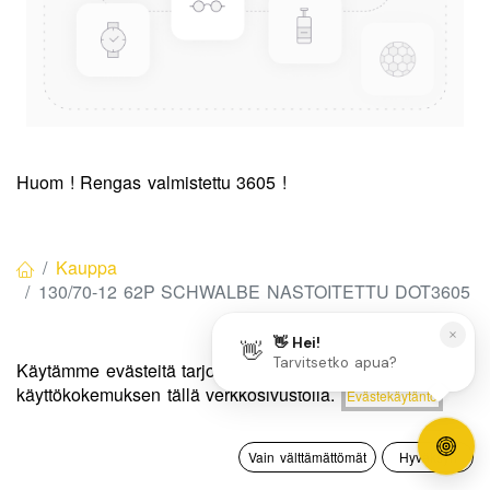
Huom ! Rengas valmistettu 3605 !
Kauppa
130/70-12 62P SCHWALBE NASTOITETTU DOT3605
130/70-12 62P SCHWALBE
Käytämme evästeitä tarjotaksemme sinulle paremman
Hinta:
käyttökokemuksen tällä verkkosivustolla.
Evästekäytäntö
Lisää ostoskoriin
NASTOITETTU DOT3605
20,00
€
0
Tuotekoodi:
545154
Vain välttämättömät
Hyväksyn
Etusivu
Haku
Toivelista
Tili
20,00
€
/ kpl