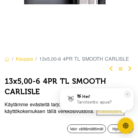
Kauppa
13x5,00-6 4PR TL SMOOTH CARLISLE
13x5,00-6 4PR TL SMOOTH
CARLISLE
Tuotekoodi:
56001
Käytämme evästeitä tarjotaksemme sinulle paremman
Hinta:
käyttökokemuksen tällä verkkosivustolla.
Evästekäytäntö
Lisää ostoskoriin
52,50
€
/ kpl
52,50
€
0
Vain välttämättömät
Hyväksyn
Heti
Etusivu
Haku
Toivelista
Tili
saatavilla:
3 kpl